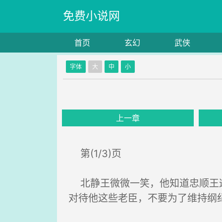
免费小说网
首页
玄幻
武侠
字体
大
中
小
上一章
第(1/3)页
北静王微微一笑，他知道忠顺王这
对待他这些老臣，不要为了维持纲