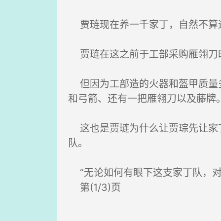
贾琏现在养一千家丁，自然不算
贾琏在这之前于工部采购雁翎刀时
但因为工部造的火器和盔甲质量多
和弓箭、还有一把雁翎刀以及藤牌
这也是贾琏为什么让贾琮先让家丁
队。
“无论如何有眼下这支家丁队，对
第(1/3)页