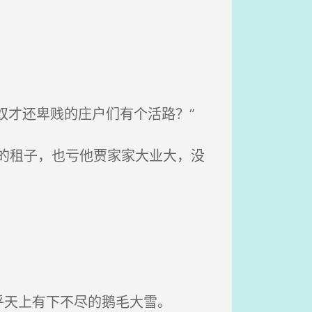
奴才还卑贱的庄户们有个活路？”
的租子，也亏他贾家家大业大，没
天上有下不尽的鹅毛大雪。