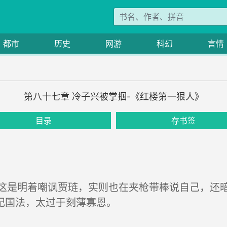
都市
历史
网游
科幻
言情
第八十七章 冷子兴被掌掴-《红楼第一狠人》
目录
存书签
是明着嘲讽贾琏，实则也在夹枪带棒说自己，还暗
纪国法，太过于刻薄寡恩。