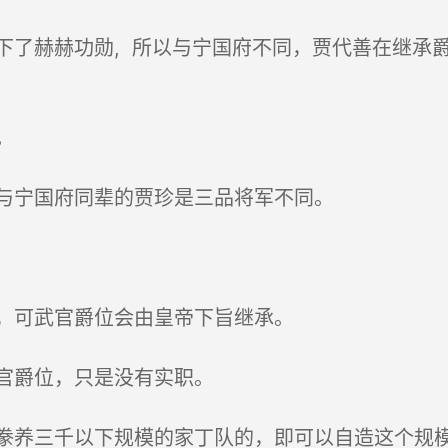
了赫赫功勋, 所以与宁国府不同，贾代善在继承
。
与宁国府同辈的贾珍是三品将军不同。
，可武官爵位会由皇帝下旨继承。
官爵位，只是没有实职。
养三千以下规模的家丁队的，即可以自造这个规模