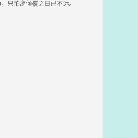
顿，只怕离倾覆之日已不远。