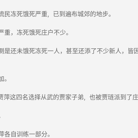
民冻死饿死严重, 已到遍布城郊的地步。
严重，冻死饿死庄户不少。
是还未饿死冻死一人，甚至还添了不少新人，皆因
加。
贾萍这四名选择从武的贾家子弟, 也被贾琏派到了
。
萍各自训练一部分。