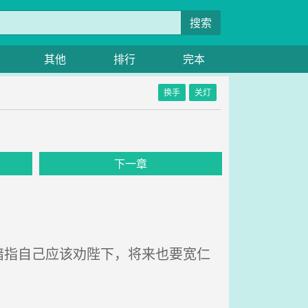
搜索
其他
排行
完本
换手
关灯
下一章
指自己应该劝陛下，将来也要宽仁