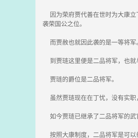
因为荣府贾代善在世时为大康立下
袭荣国公之位。
而贾赦也就因此袭的是一等将军
到贾琏这里便是二品将军，也就
贾琏的爵位是二品将军。
虽然贾琏现在在丁忧，没有实职
如今贾琏已继承了二品将军的武
按照大康制度，二品将军是可以豢