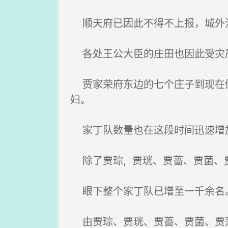
顺天府已因此不得不上报，城外流
各处王公大臣的庄田也因此受灾
贾家荣府东边的七个庄子到现在倒
妇。
家丁队数量也在这段时间迅速增
除了贾琮, 贾珖、贾蔷、贾菌、
眼下整个家丁队已增至一千余名
由贾琮、贾珖、贾蔷、贾菌、贾