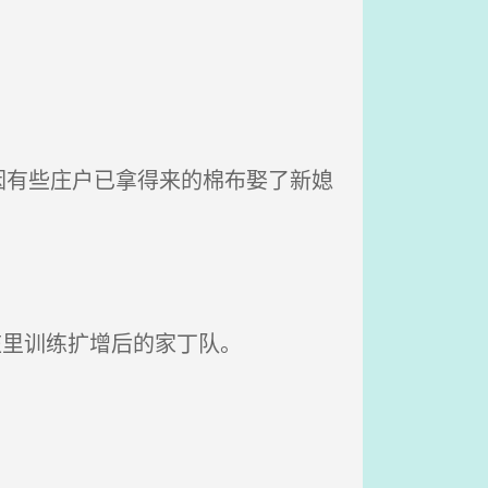
有些庄户已拿得来的棉布娶了新媳
庄里训练扩增后的家丁队。