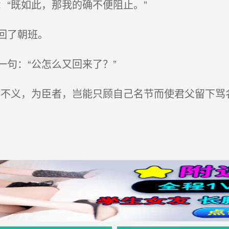
“既如此，那我的确不便阻止。”
回了朝班。
句：“公怎么又回来了？”
不义，为臣者，岂能只顾自己名节而使君父留下骂名