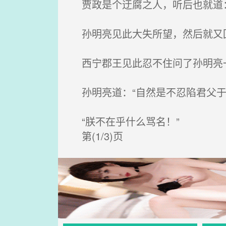
贾政是个迂腐之人，听后也就道：
孙明亮见此大失所望，然后就又
西宁郡王见此忍不住问了孙明亮一
孙明亮道：“自然是不忍陷君父于
“朕不在乎什么骂名！”
第(1/3)页