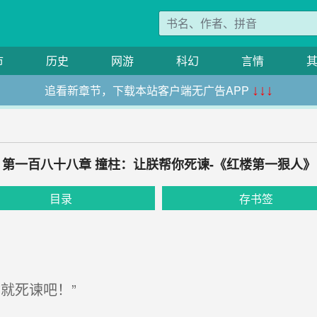
市
历史
网游
科幻
言情
追看新章节，下载本站客户端无广告APP
↓↓↓
第一百八十八章 撞柱：让朕帮你死谏-《红楼第一狠人》
目录
存书签
就死谏吧！”