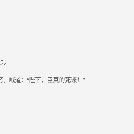
步。
, 喊道：“陛下，臣真的死谏！”