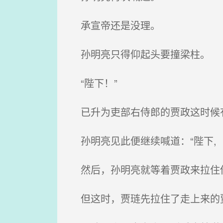
承宣帝还是没理。
孙明亮只得仰起头要撞梁柱。
“陛下！”
已升为吏部右侍郎的贾政这时候
孙明亮见此便继续喊道：“陛下, 
然后，孙明亮就等着贾政来拉住他
但这时，贾琏先拉住了走上来的贾