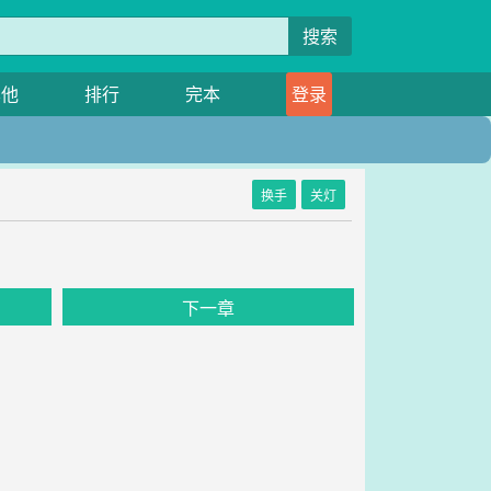
搜索
其他
排行
完本
登录
换手
关灯
下一章