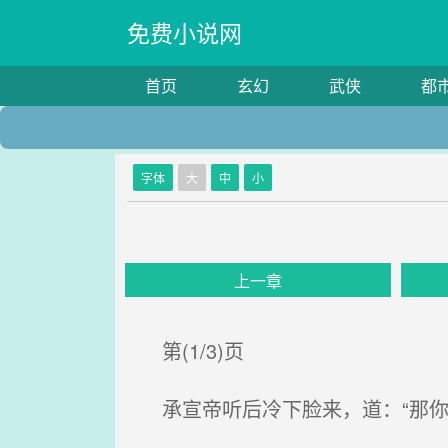
免费小说网
首页
玄幻
武侠
都
字体
大
中
小
上一章
第(1/3)页
承宣帝听后冷下脸来，道：“那你