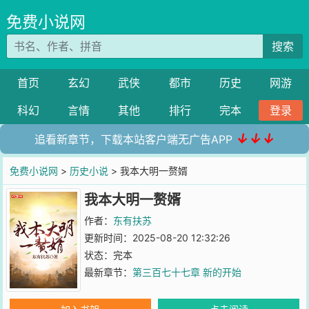
免费小说网
搜索
首页
玄幻
武侠
都市
历史
网游
科幻
言情
其他
排行
完本
登录
↓↓↓
追看新章节，下载本站客户端无广告APP
免费小说网
>
历史小说
> 我本大明一赘婿
我本大明一赘婿
作者：
东有扶苏
更新时间：2025-08-20 12:32:26
状态：完本
最新章节：
第三百七十七章 新的开始