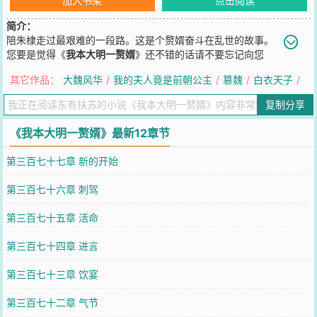
加入书架
点击阅读
简介：
陪朱棣走过最艰难的一段路。这是个赘婿奋斗在乱世的故事。
您要是觉得《
我本大明一赘婿
》还不错的话请不要忘记向您
QQ群和微博微信里的朋友推荐哦！
其它作品：
大魏风华
/
我的夫人竟是前朝公主
/
篡魏
/
白衣天子
/
复制分享
《我本大明一赘婿》最新12章节
第三百七十七章 新的开始
第三百七十六章 刺驾
第三百七十五章 活命
第三百七十四章 进言
第三百七十三章 饮宴
第三百七十二章 气节