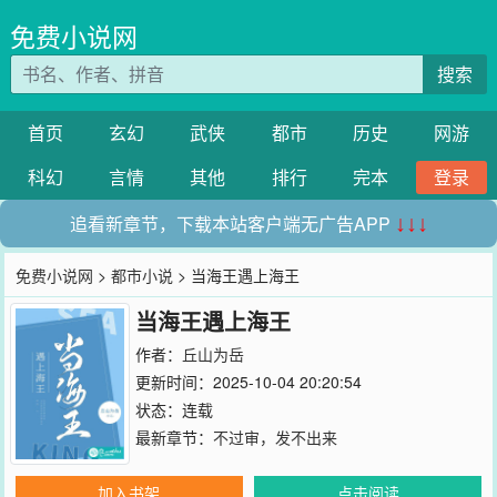
免费小说网
搜索
首页
玄幻
武侠
都市
历史
网游
科幻
言情
其他
排行
完本
登录
追看新章节，下载本站客户端无广告APP
↓↓↓
免费小说网
>
都市小说
> 当海王遇上海王
当海王遇上海王
作者：
丘山为岳
更新时间：2025-10-04 20:20:54
状态：连载
最新章节：
不过审，发不出来
加入书架
点击阅读