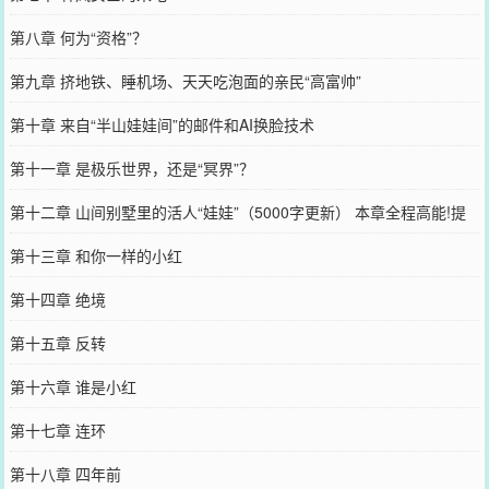
第八章 何为“资格”？
第九章 挤地铁、睡机场、天天吃泡面的亲民“高富帅”
第十章 来自“半山娃娃间”的邮件和AI换脸技术
第十一章 是极乐世界，还是“冥界”？
第十二章 山间别墅里的活人“娃娃”（5000字更新） 本章全程高能!提
前预警！这不是演习！
第十三章 和你一样的小红
第十四章 绝境
第十五章 反转
第十六章 谁是小红
第十七章 连环
第十八章 四年前