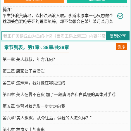
简介：
平生狂浪荒唐尽，饮杯浊酒滚入喉。李斯木原本一心只想做个
耽溺美色混吃等死的荒唐纨绔，却不曾想会在某年某月某月某
夜店的某个角落遇见一个叫唐清岩的美人。两眼放光的李斯木就差嘴
角流下两条口水，然而还没来得及近观美人真容，就被一个楚楚动人
复制分享
的妹妹抢了先。于是，从那天起，李斯木决定告别长达二十年的海王
生涯，从此只养唐清岩这一条大鱼。————唐清岩是个无可争议的
章节列表，第1章~ 38章/共38章
倒序
美人，从各种意义上讲。他有颜有钱有身材，又腹有诗书，胸中有山
河。然而，作为一名成功的海王，他养的鱼就跟他那浓密乌黑的头发
第一章 美人叔叔，年方几何？
一样多。直到一个叫李斯木的小女孩强硬地闯入他的世界，粗鲁地扯
着他的领带，顶着一张过分美艳的脸，蛮横不讲理地宣告着：“美人叔
第二章 唐家公子名清岩
叔，从今往后，做我的人怎么样？”————当海王遇上海王，谁才是
鱼塘里那条逃不掉的入网之鱼？————反套路文＋甜宠＋阴暗向
第三章 这妹妹，我好像在哪见过的
——双商在线美貌加持女主VS表里不一偏执狂男主
您要是觉得《
当海王遇上海王
》还不错的话请不要忘记向您QQ群和微
第四章 美人在骨不在皮 加了一段唐清岩和白莫缇的具体对手戏
博微信里的朋友推荐哦！
第五章 你背对着光影一步步走向我
第六章“美人叔叔，从今往后，做我的人怎么样？”
第七章 林岚女士的来电