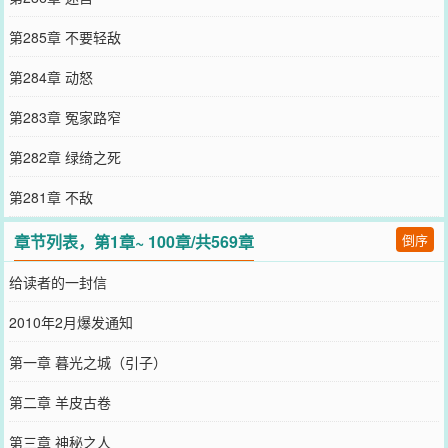
第285章 不要轻敌
第284章 动怒
第283章 冤家路窄
第282章 绿绮之死
第281章 不敌
章节列表，第1章~ 100章/共569章
倒序
给读者的一封信
2010年2月爆发通知
第一章 暮光之城（引子）
第二章 羊皮古卷
第三章 神秘之人