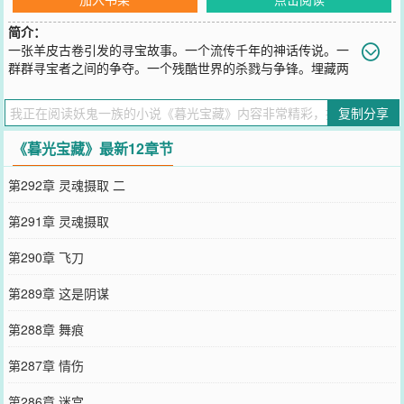
简介：
一张羊皮古卷引发的寻宝故事。一个流传千年的神话传说。一
群群寻宝者之间的争夺。一个残酷世界的杀戮与争锋。埋藏两
千年的绝世宝藏即将出世……。【一起看小说网签约作品，保证完
本，放心收藏】。喜欢妖鬼作品的读者，欢迎大家加群一起讨论。。
复制分享
妖鬼族①群：37100828
您要是觉得《
暮光宝藏
》还不错的话请不要忘记向您QQ群和微博微信
《暮光宝藏》最新12章节
里的朋友推荐哦！
第292章 灵魂摄取 二
第291章 灵魂摄取
第290章 飞刀
第289章 这是阴谋
第288章 舞痕
第287章 情伤
第286章 迷宫