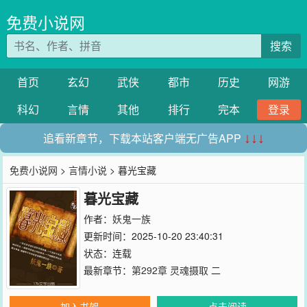
免费小说网
搜索
首页
玄幻
武侠
都市
历史
网游
科幻
言情
其他
排行
完本
登录
追看新章节，下载本站客户端无广告APP
↓↓↓
免费小说网
>
言情小说
> 暮光宝藏
暮光宝藏
作者：
妖鬼一族
更新时间：2025-10-20 23:40:31
状态：连载
最新章节：
第292章 灵魂摄取 二
加入书架
点击阅读