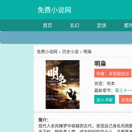
免费小说网
首页
玄幻
武侠
都
免费小说网
>
历史小说
> 明枭
明枭
作者：
半包软白沙
状态：完本
最新章节：
第三十一
加入书架
点击
简介：
现代人余风睡梦中穿越到古代，发现自己身处风雨
天下权，醉卧美人膝，成为时代的风云儿，且看笔者为