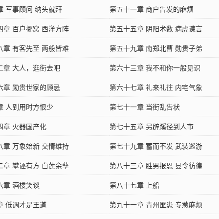
章 军事顾问 纳头就拜
第五十一章 商户告发的麻烦
四章 百户挪窝 西洋方阵
第五十五章 阴阳术数 病虎谏言
八章 有客先至 两般皆难
第五十九章 南郑北曹 勋贵子弟
二章 大人，逛街去吧
第六十三章 我不和你一般见识
六章 勋贵世家的顾忌
第六十七章 礼来礼往 内宅气象
章 人到用时方恨少
第七十一章 当街乱告状
四章 火器国产化
第七十五章 另辟蹊径到人市
八章 万象始新 交情维持
第七十九章 蓄而不发 武装巡游
二章 攀诬有方 白莲余孽
第八十三章 胜男报恩 县令彷徨
六章 酒楼笑谈
第八十七章 上船
章 低调才是王道
第九十一章 青州匪患 专惹麻烦