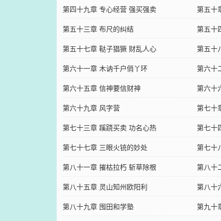
第四十九章 专心经营 强买强卖
第五十
第五十三章 布尺的纠结
第五十
第五十七章 鞑子猖獗 财乱人心
第五十
第六十一章 木讷千户俏丫环
第六十
第六十五章 信神要信财神
第六十
第六十九章 风字营
第七十
第七十三章 蹊跷买卖 功名心热
第七十
第七十七章 三眼火铳的妙处
第七十
第八十一章 摧枯拉朽 斩草除根
第八十
第八十五章 灵山知州欧阳利
第八十
第八十九章 囤田和学塾
第九十