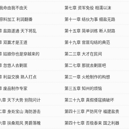
 我命由我不由天
第七章 资军免役 相濡以沫
 原料加工 利润翻番
第十一章 结伙为事 细盐无路
章 盐路遂通 天下将乱
第十五章 简单训练 断人财路
章 双赢才是王道
第十九章 官匪勾结的典范
章 姑娘你也是穿越来的
第二三章 大才在民间
章 忽悠人去剿匪
第二七章 那就去剿匪吧
章 利益交换 熟人打点
第三一章 火枪制作的构想
章 废品制作专家
第三五章 知州的烦恼
八章 天下大势 别院问计
第三十九章 真假倭寇搞破坏
二章 身处宝山 海防游击
第四十三章 严防死守 福建盐贵
六章 扶桑观风 男爵落魄
第四十七章 否极泰来 国之利器