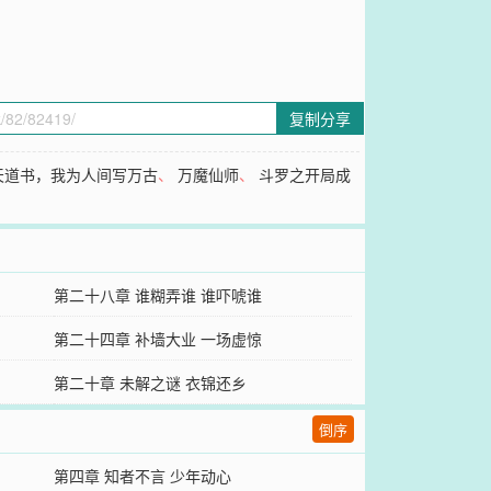
复制分享
天道书，我为人间写万古
、
万魔仙师
、
斗罗之开局成
第二十八章 谁糊弄谁 谁吓唬谁
第二十四章 补墙大业 一场虚惊
第二十章 未解之谜 衣锦还乡
倒序
第四章 知者不言 少年动心