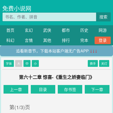
免费小说网
搜索
首页
玄幻
武侠
都市
历史
网游
科幻
言情
其他
排行
完本
登录
追看新章节，下载本站客户端无广告APP
↓↓↓
字体
大
中
小
换手
关灯
第六十二章 惊喜-《重生之娇妻临门》
上一章
目录
存书签
下一章
第(1/3)页